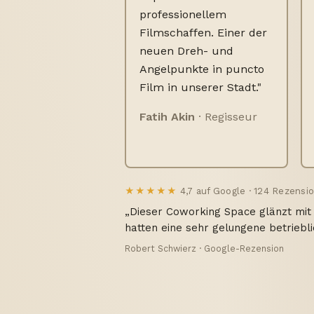
professionellem
Filmschaffen. Einer der
neuen Dreh- und
Angelpunkte in puncto
Film in unserer Stadt."
Fatih Akin
· Regisseur
★★★★★
4,7 auf Google · 124 Rezensi
„Die zugewandte, vertrauensvolle A
mehreren Dekaden des Filmemachens
Hamburgerkino zurück, für die große
hervorragende Essen."
Dave Lojek · Google-Rezension