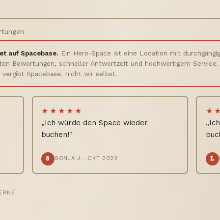
rtungen
t auf Spacebase.
Ein Hero-Space ist eine Location mit durchgängi
ten Bewertungen, schneller Antwortzeit und hochwertigem Service.
vergibt Spacebase, nicht wir selbst.
★★★★★
★
„Ich würde den Space wieder
„Ic
n
buchen!"
buc
S
L
SONJA J. · OKT 2022
ERNE