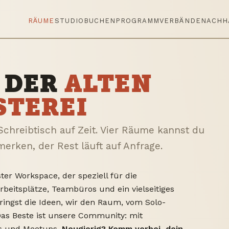
RÄUME
STUDIO
BUCHEN
PROGRAMM
VERBÄNDE
NACHH
 DER
ALTEN
STEREI
chreibtisch auf Zeit. Vier Räume kannst du
merken, der Rest läuft auf Anfrage.
er Workspace, der speziell für die
Arbeitsplätze, Teambüros und ein vielseitiges
ringst die Ideen, wir den Raum, vom Solo-
 Das Beste ist unsere Community: mit
s und Meetups.
Neugierig? Komm vorbei, dein