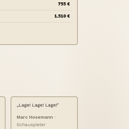
755 €
1.510 €
„Lage! Lage! Lage!"
Marc Hosemann
·
Schauspieler