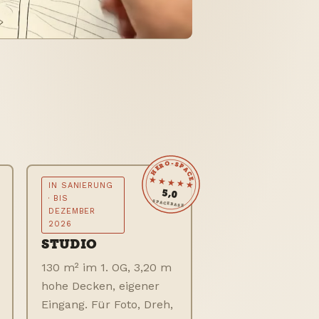
HERO-SPACE
★★★★★
IN SANIERUNG
5,0
· BIS
SPACEBASE
DEZEMBER
2026
STUDIO
130 m² im 1. OG, 3,20 m
hohe Decken, eigener
Eingang. Für Foto, Dreh,