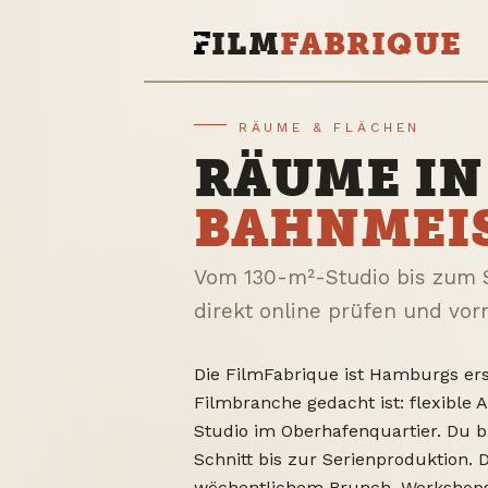
ILM
FABRIQUE
RÄUME & FLÄCHEN
RÄUME IN
BAHNMEI
Vom 130-m²-Studio bis zum S
direkt online prüfen und vor
Die FilmFabrique ist Hamburgs erst
Filmbranche gedacht ist: flexible 
Studio im Oberhafenquartier. Du b
Schnitt bis zur Serienproduktion.
wöchentlichem Brunch, Workshop