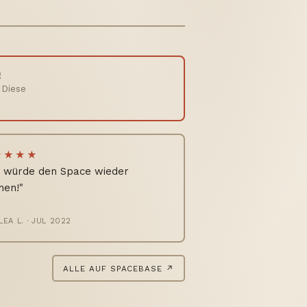
g
 Diese
★★★★
h würde den Space wieder
hen!"
LEA L. · JUL 2022
ALLE AUF SPACEBASE ↗