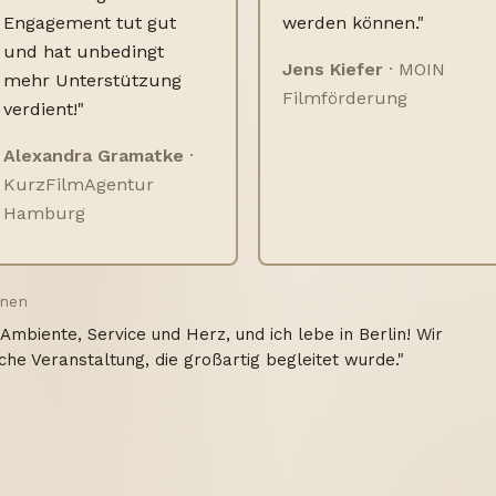
Engagement tut gut
werden können."
und hat unbedingt
Jens Kiefer
· MOIN
mehr Unterstützung
Filmförderung
verdient!"
Alexandra Gramatke
·
KurzFilmAgentur
Hamburg
onen
tmosphäre der FilmFabrique begründet sich in
 auf Augenhöhe. Wir kehren gerne jährlich zum
 Filmwerkstatt voller internationaler Talente und das