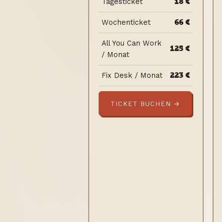
18 €
Tagesticket
66 €
Wochenticket
All You Can Work
125 €
/ Monat
223 €
Fix Desk / Monat
TICKET BUCHEN →