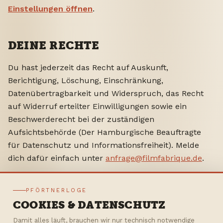
Einstellungen öffnen
.
DEINE RECHTE
Du hast jederzeit das Recht auf Auskunft,
Berichtigung, Löschung, Einschränkung,
Datenübertragbarkeit und Widerspruch, das Recht
auf Widerruf erteilter Einwilligungen sowie ein
Beschwerderecht bei der zuständigen
Aufsichtsbehörde (Der Hamburgische Beauftragte
für Datenschutz und Informationsfreiheit). Melde
dich dafür einfach unter
anfrage@filmfabrique.de
.
PFÖRTNERLOGE
COOKIES & DATENSCHUTZ
FilmFabrique · HamburgerKino e.V. ·
Stockmeyerstr. 43, 20457 Hamburg
Damit alles läuft, brauchen wir nur technisch notwendige