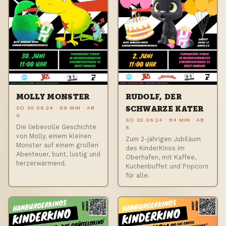
MOLLY MONSTER
RUDOLF, DER
SO 30.06.24 · 69 MIN · AB
SCHWARZE KATER
0
SO 02.06.24 · 84 MIN · AB
Die liebevolle Geschichte
6
von Molly, einem kleinen
Zum 2-jährigen Jubiläum
Monster auf einem großen
des KinderKinos im
Abenteuer, bunt, lustig und
Oberhafen, mit Kaffee,
herzerwärmend.
Kuchenbuffet und Popcorn
für alle.