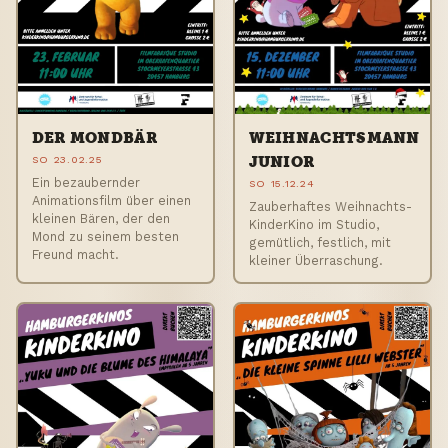
DER MONDBÄR
WEIHNACHTSMANN
SO 23.02.25
JUNIOR
Ein bezaubernder
SO 15.12.24
Animationsfilm über einen
Zauberhaftes Weihnachts-
kleinen Bären, der den
KinderKino im Studio,
Mond zu seinem besten
gemütlich, festlich, mit
Freund macht.
kleiner Überraschung.