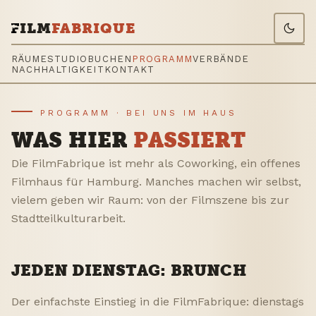
ILM
FABRIQUE
RÄUME
STUDIO
BUCHEN
PROGRAMM
VERBÄNDE
NACHHALTIGKEIT
KONTAKT
PROGRAMM · BEI UNS IM HAUS
WAS HIER
PASSIERT
Die FilmFabrique ist mehr als Coworking, ein offenes
Filmhaus für Hamburg. Manches machen wir selbst,
vielem geben wir Raum: von der Filmszene bis zur
Stadtteilkulturarbeit.
JEDEN DIENSTAG: BRUNCH
Der einfachste Einstieg in die FilmFabrique: dienstags