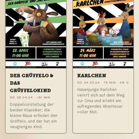
DER GRÜFFELO &
KARLCHEN
DAS
SO 24.03.24 · 75 MIN · AB 0
Hasenjunge Karlchen
GRÜFFELOKIND
verirrt sich auf dem Weg
SO 28.04.24 · ~51 MIN
zur Oma und erlebt ein
Doppelvorstellung der
aufregendes Abenteuer
beiden Klassiker: die
voller Mut.
kleine Maus erfindet den
Grüffelo, und der hat ein
neugieriges Kind.