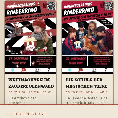
WEIHNACHTEN IM
DIE SCHULE DER
ZAUBEREULENWALD
MAGISCHEN TIERE
SO 17.12.23 · 98 MIN · AB 0
SO 26.11.23 · 92 MIN · AB 0
Eia entdeckt den
Teil 1 der beliebten Reihe.
magischen
Freundschaft, Magie und
Zaubereulenwald, und
sprechende Tiere im
muss ihn vor dem gierigen
Klassenzimmer.
PFÖRTNERLOGE
Verwalter Ravio retten.