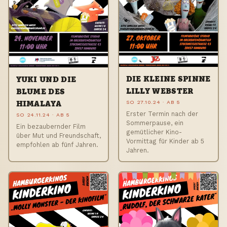
DIE KLEINE SPINNE
YUKI UND DIE
LILLY WEBSTER
BLUME DES
SO 27.10.24 · AB 5
HIMALAYA
Erster Termin nach der
SO 24.11.24 · AB 5
Sommerpause, ein
Ein bezaubernder Film
gemütlicher Kino-
über Mut und Freundschaft,
Vormittag für Kinder ab 5
empfohlen ab fünf Jahren.
Jahren.